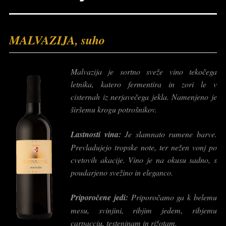
MALVAZIJA, suho
Malvazija je sortno sveže vino tekočega
letnika, katero fermentira in zori le v
cisternah iz nerjavečega jekla. Namenjeno je
širšemu krogu potrošnikov.
Lastnosti vina:
Je slamnato rumene barve.
Prevladujejo tropske note, ter nežen vonj po
cvetovih akacije. Vino je na okusu sadno, s
poudarjeno svežino in eleganco.
Priporočene jedi:
Priporočamo ga k belemu
mesu, svinjini, ribjim jedem, ribjemu
carpacciu, testeninam in rižotam.